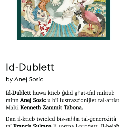
Id-Dublett
by Anej Sosic
Id-Dublett
huwa ktieb ġdid għat-tfal miktub
minn
Anej Sosic
u b’illustrazzjonijiet tal-artist
Malti
Kenneth Zammit Tabona.
Dan il-ktieb twieled bis-saħħa tal-ġenerożità
ta’
Francis Sultana
li sostna l-proġett. Il-bejgħ