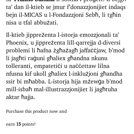
ta’ dan il-ktieb se jmur f’donazzjonijiet indaqs
bejn il-MICAS u l-Fondazzjoni Sebħ, li tgħin
nisa u tfal abbużati.
Il-ktieb jippreżenta l-istorja emozzjonali ta’
Phoenix, u jippreżenta lill-qarrejja d-diversi
problemi li ħafna żgħażagħ jaffaċċjaw, b’mod
li jagħti raġuni għaliex għandna nkunu
tolleranti, empatetiċi u naċċettaw lilna
nfusna kif ukoll għaliex l-inklużjoni għandha
ssir bi mħabba. L-istorja hija mżewġa b’mod
mill-isbaħ mal-illustrazzjonijiet li jagħtuha
aktar ħajja.
Purchase this product now and
earn
15
points!