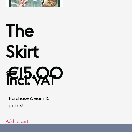
The
Skirt
€
15.00
Incl. VAT
Purchase & earn 15
points!
Add to cart