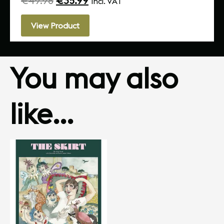
€
49.98
€
35.99
Incl. VAT
View Product
You may also
like…