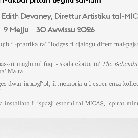
Edith Devaney, Direttur Artistiku tal-MI
9 Mejju – 30 Awwissu 2026
ib il-prattika ta’ Hodges fi djalogu dirett mal-pajs
as-sit magħmul fuq l-iskala eżatta ta’
The
Beheadin
ta’ Malta
dges dwar ix-xogħol, il-memorja u l-esperjenza kollett
’
a installata fl-ispazji esterni tal-MICAS, ispirat mi