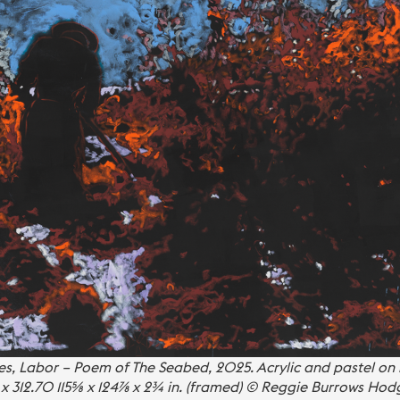
, Labor – Poem of The Seabed, 2025. Acrylic and pastel on 
40 x 312.70 115⅝ x 124⅞ x 2¾ in. (framed) © Reggie Burrows Hod