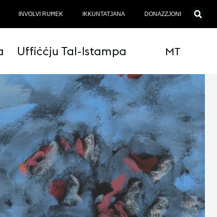
INVOLVI RUĦEK
IKKUNTATJANA
DONAZZJONI
a
Uffiċċju Tal-Istampa
MT
EN