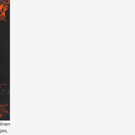
linen
ges,