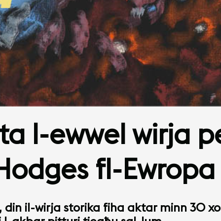
a l-ewwel wirja pe
Hodges fl-Ewropa
, din il-wirja storika fiha aktar minn 30 xo
żi l-akbar pitturi tiegħu sal-lum