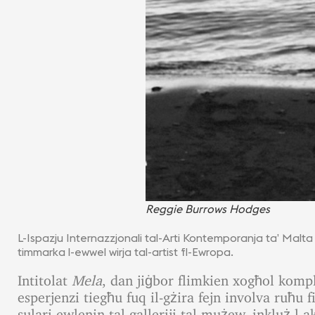
Reggie Burrows Hodges
L-Ispazju Internazzjonali tal-Arti Kontemporanja ta’ Malta
timmarka l-ewwel wirja tal-artist fl-Ewropa.
Intitolat
Mela
, dan jiġbor flimkien xogħol kompl
esperjenzi tiegħu fuq il-gżira fejn involva ruħu 
sulari ewlenin tal-galleriji tal-mużew, inkluż l-