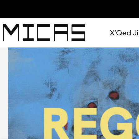
X’Qed Ji