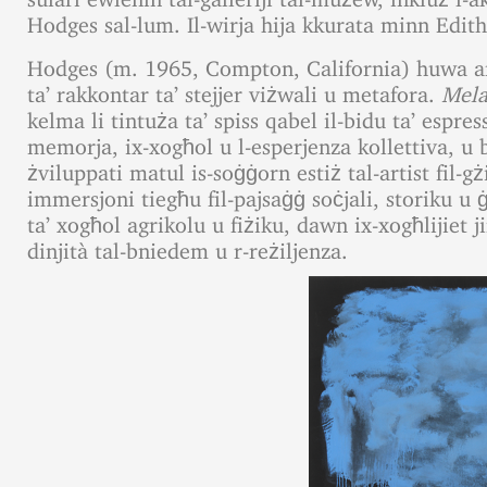
Hodges sal-lum. Il-wirja hija kkurata minn Edith
Hodges (m. 1965, Compton, California) huwa art
ta’ rakkontar ta’ stejjer viżwali u metafora.
Mel
kelma li tintuża ta’ spiss qabel il-bidu ta’ espres
memorja, ix-xogħol u l-esperjenza kollettiva, u b
żviluppati matul is-soġġorn estiż tal-artist fil-gż
immersjoni tiegħu fil-pajsaġġ soċjali, storiku u 
ta’ xogħol agrikolu u fiżiku, dawn ix-xogħlijiet j
dinjità tal-bniedem u r-reżiljenza.