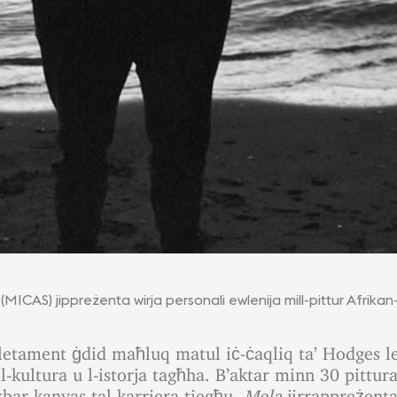
 (MICAS) jippreżenta wirja personali ewlenija mill-pittur Afrik
etament ġdid maħluq matul iċ-ċaqliq ta’ Hodges lej
fil-kultura u l-istorja tagħha. B’aktar minn 30 pitt
akbar kanvas tal-karriera tiegħu,
Mela
jirrappreżenta