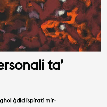
rsonali ta’
għol ġdid ispirati mir-