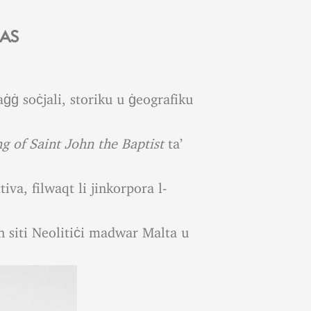
CAS
aġġ soċjali, storiku u ġeografiku
g of Saint John the Baptist
ta’
iva, filwaqt li jinkorpora l-
nn siti Neolitiċi madwar Malta u