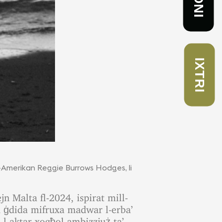
IXTRI
an-Amerikan Reggie Burrows Hodges, li
n Malta fl-2024, ispirat mill-
ura ġdida mifruxa madwar l-erba’
 l-aktar xogħol ambizzjuż ta’