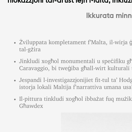
Ikkurata minn 
Żviluppata kompletament f’Malta, il-wirja ġġ
tal-gżira
Jinkludi xogħol monumentali u speċifiku għ
Caravaggio, bi tweġiba għall-wirt kulturali 
Jespandi l-investigazzjonijiet fit-tul ta’ Ho
istorja lokali Maltija f’narrattiva umana usa
Il-pittura tinkludi xogħol ibbażat fuq mużik
Għawdex