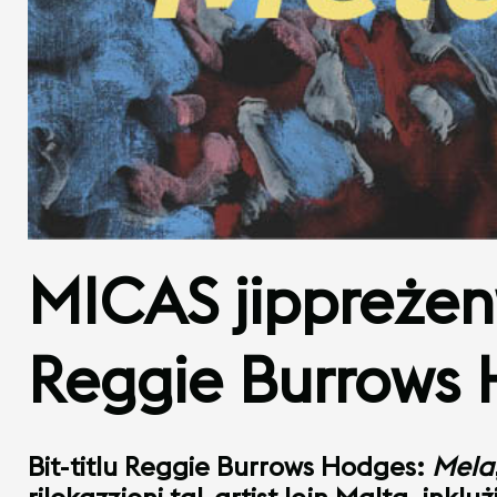
MICAS jippreżent
Reggie Burrows 
Bit-titlu Reggie Burrows Hodges:
Mela
rilokazzjoni tal-artist lejn Malta, inklu