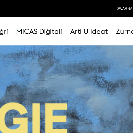
DWARNA
ġri
MICAS Diġitali
Arti U Ideat
Żurn