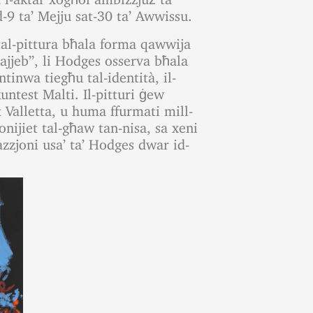
-9 ta’ Mejju sat-30 ta’ Awwissu.
al-pittura bħala forma qawwija
tajjeb”, li Hodges osserva bħala
ntinwa tiegħu tal-identità, il-
untest Malti. Il-pitturi ġew
lt Valletta, u huma ffurmati mill-
onijiet tal-għaw tan-nisa, sa xeni
gazzjoni usa’ ta’ Hodges dwar id-