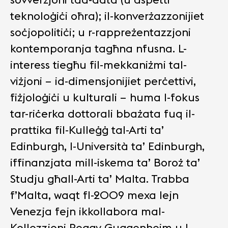
teknoloġiċi oħra); il-konverżazzonijiet
soċjopolitiċi; u r-rappreżentazzjoni
kontemporanja tagħna nfusna. L-
interess tiegħu fil-mekkaniżmi tal-
viżjoni – id-dimensjonijiet perċettivi,
fiżjoloġiċi u kulturali – huma l-fokus
tar-riċerka dottorali bbażata fuq il-
prattika fil-Kulleġġ tal-Arti ta’
Edinburgh, l-Università ta’ Edinburgh,
iffinanzjata mill-iskema ta’ Boroż ta’
Studju għall-Arti ta’ Malta. Trabba
f’Malta, waqt fl-2009 mexa lejn
Venezja fejn ikkollabora mal-
Kollezzjoni Peggy Guggenheim u l-