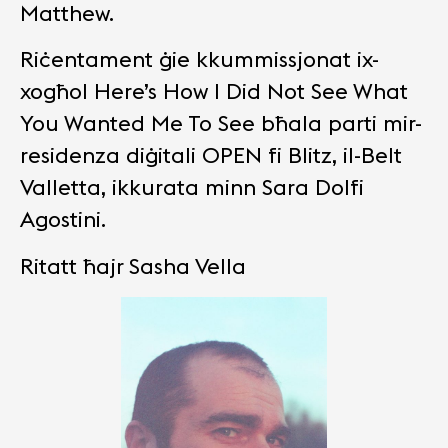
Matthew.
Riċentament ġie kkummissjonat ix-
xogħol Here’s How I Did Not See What
You Wanted Me To See bħala parti mir-
residenza diġitali OPEN fi Blitz, il-Belt
Valletta, ikkurata minn Sara Dolfi
Agostini.
Ritatt ħajr Sasha Vella