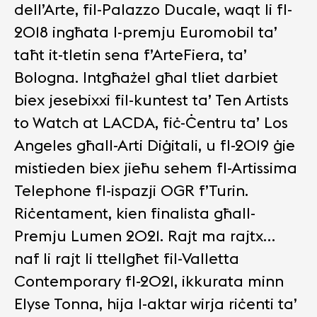
dell’Arte, fil-Palazzo Ducale, waqt li fl-
2018 ingħata l-premju Euromobil ta’
taħt it-tletin sena f’ArteFiera, ta’
Bologna. Intgħażel għal tliet darbiet
biex jesebixxi fil-kuntest ta’ Ten Artists
to Watch at LACDA, fiċ-Ċentru ta’ Los
Angeles għall-Arti Diġitali, u fl-2019 ġie
mistieden biex jieħu sehem fl-Artissima
Telephone fl-ispazji OGR f’Turin.
Riċentament, kien finalista għall-
Premju Lumen 2021. Rajt ma rajtx…
naf li rajt li ttellgħet fil-Valletta
Contemporary fl-2021, ikkurata minn
Elyse Tonna, hija l-aktar wirja riċenti ta’