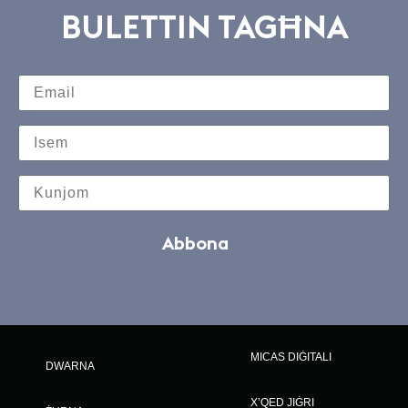
BULETTIN TAGĦNA
Abbona
MICAS DIĠITALI
DWARNA
X’QED JIĠRI