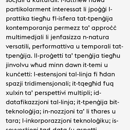
partikolarment interessat li jpoġġi l-
prattika tiegħu fl-isfera tat-tpenġija
kontemporanja permezz ta’ approċċ
multimedjali li jenfasizza n-natura
versatili, performattiva u temporali tat-
tpenġija. Il-proġetti ta’ tpenġija tiegħu
jinvolvu wħud minn dawn it-temi u
kunċetti: l-estensjoni tal-linja fi ħdan
spazji tridimensjonali; it-tqegħid fuq
xulxin ta’ perspettivi multipli; id-
datafikazzjoni tal-linja; it-tpenġija bit-
teknoloġija; in-nozzjoni ta’ li tħares u
tara; l-inkorporazzjoni teknoloġiku; is-
sovverżjoni tad-data (u aspetti