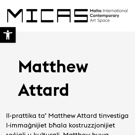
Open toolbar
Matthew
Attard
Il-prattika ta’ Matthew Attard tinvestiga
l-immaġnijiet bħala kostruzzjonijiet
soċjali u kulturali. Matthew huwa