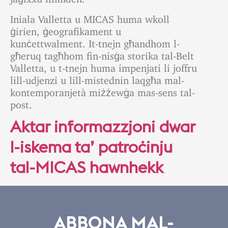
Iniala Valletta u MICAS huma wkoll
ġirien, ġeografikament u
kunċettwalment. It-tnejn għandhom l-
għeruq tagħhom fin-nisġa storika tal-Belt
Valletta, u t-tnejn huma impenjati li joffru
lill-udjenzi u lill-mistednin laqgħa mal-
kontemporanjetà miżżewġa mas-sens tal-
post
.
Aktar informazzjoni dwar
l-iskema ta’ patroċinju
tal-MICAS hawnhekk
ABBONA MAL-