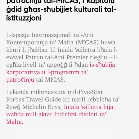
patroċinju tal-MICAS, f’kapitolu
ġdid għas-sħubijiet kulturali tal-
istituzzjoni
L-Ispazju Internazzjonali tal-Arti
Kontemporanja ta’ Malta (MICAS) huwa
kburi li jħabbar lil Iniala Valletta bħala l-
ewwel Patrun tal-Arti Premier tiegħu – l-
ogħla livell ta’ appoġġ fi ħdan
is-sħubija
korporattiva u l-programm ta’
patroċinju
tal-MICAS.
Lukanda rrikonuxxuta mil-Five-Star
Forbes Travel Guide kif ukoll rebbieħa ta’
żewġ Michelin Keys,
Iniala Valletta hija
waħda mill-aktar indirizzi distinti ta’
Malta.