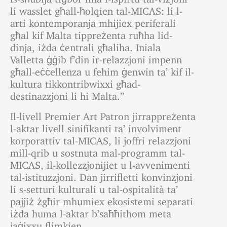
li wasslet għall-ħolqien tal-MICAS: li l-
arti kontemporanja mhijiex periferali
għal kif Malta tippreżenta ruħha lid-
dinja, iżda ċentrali għaliha. Iniala
Valletta ġġib f’din ir-relazzjoni impenn
għall-eċċellenza u fehim ġenwin ta’ kif il-
kultura tikkontribwixxi għad-
destinazzjoni li hi Malta.”
Il-livell Premier Art Patron jirrappreżenta
l-aktar livell sinifikanti ta’ involviment
korporattiv tal-MICAS, li joffri relazzjoni
mill-qrib u sostnuta mal-programm tal-
MICAS, il-kollezzjonijiet u l-avvenimenti
tal-istituzzjoni. Dan jirrifletti konvinzjoni
li s-setturi kulturali u tal-ospitalità ta’
pajjiż żgħir mhumiex ekosistemi separati
iżda huma l-aktar b’saħħithom meta
jaġixxu flimkien.