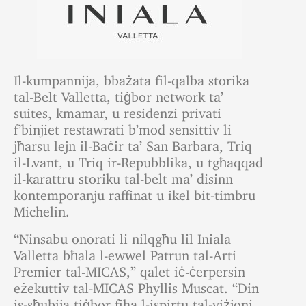
Il-kumpannija, bbażata fil-qalba storika
tal-Belt Valletta, tiġbor network ta’
suites, kmamar, u residenzi privati
f’binjiet restawrati b’mod sensittiv li
jħarsu lejn il-Baċir ta’ San Barbara, Triq
il-Lvant, u Triq ir-Repubblika, u tgħaqqad
il-karattru storiku tal-belt ma’ disinn
kontemporanju raffinat u ikel bit-timbru
Michelin.
“Ninsabu onorati li nilqgħu lil Iniala
Valletta bħala l-ewwel Patrun tal-Arti
Premier tal-MICAS,” qalet iċ-ċerpersin
eżekuttiv tal-MICAS Phyllis Muscat. “Din
is-sħubija tiġbor fiha l-ispirtu tal-viżjoni