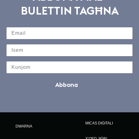
BULETTIN TAGĦNA
Abbona
MICAS DIĠITALI
DWARNA
X’QED JIĠRI