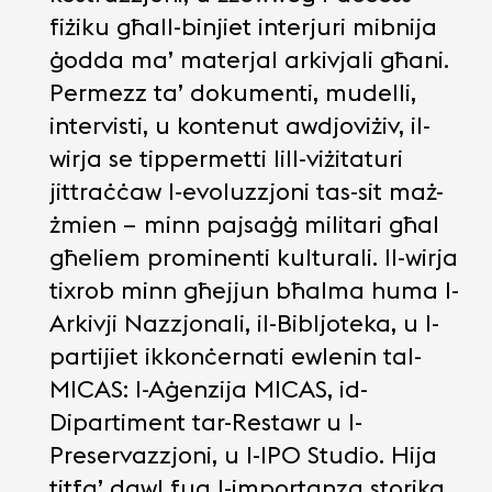
fiżiku għall-binjiet interjuri mibnija
ġodda ma’ materjal arkivjali għani.
Permezz ta’ dokumenti, mudelli,
intervisti, u kontenut awdjoviżiv, il-
wirja se tippermetti lill-viżitaturi
jittraċċaw l-evoluzzjoni tas-sit maż-
żmien – minn pajsaġġ militari għal
għeliem prominenti kulturali. Il-wirja
tixrob minn għejjun bħalma huma l-
Arkivji Nazzjonali, il-Bibljoteka, u l-
partijiet ikkonċernati ewlenin tal-
MICAS: l-Aġenzija MICAS, id-
Dipartiment tar-Restawr u l-
Preservazzjoni, u l-IPO Studio. Hija
titfa’ dawl fuq l-importanza storika