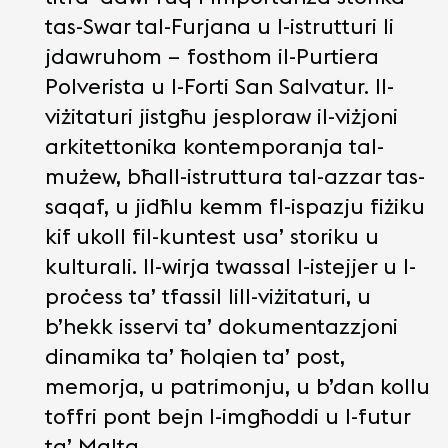
tas-Swar tal-Furjana u l-istrutturi li
jdawruhom – fosthom il-Purtiera
Polverista u l-Forti San Salvatur. Il-
viżitaturi jistgħu jesploraw il-viżjoni
arkitettonika kontemporanja tal-
mużew, bħall-istruttura tal-azzar tas-
saqaf, u jidħlu kemm fl-ispazju fiżiku
kif ukoll fil-kuntest usa’ storiku u
kulturali. Il-wirja twassal l-istejjer u l-
proċess ta’ tfassil lill-viżitaturi, u
b’hekk isservi ta’ dokumentazzjoni
dinamika ta’ ħolqien ta’ post,
memorja, u patrimonju, u b’dan kollu
toffri pont bejn l-imgħoddi u l-futur
ta’ Malta.