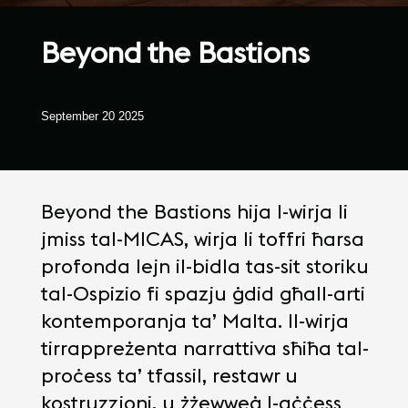
Beyond the Bastions
September 20 2025
Beyond the Bastions hija l-wirja li
jmiss tal-MICAS, wirja li toffri ħarsa
profonda lejn il-bidla tas-sit storiku
tal-Ospizio fi spazju ġdid għall-arti
kontemporanja ta’ Malta. Il-wirja
tirrappreżenta narrattiva sħiħa tal-
proċess ta’ tfassil, restawr u
kostruzzjoni, u żżewweġ l-aċċess