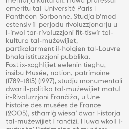
memorja kulturali. Huwa professur
emeritu tal-Université Paris 1
Panthéon-Sorbonne. Studja b’mod
estensiv il-perjodu rivoluzzjonarju u
l-irwol tar-rivoluzzjoni fit-tiswir tal-
kultura tal-mużewijiet,
partikolarment il-ħolqien tal-Louvre
bħala istituzzjoni pubblika.
Fost ix-xogħlijiet ewlenin tiegħu,
insibu Musée, nation, patrimoine
(1789–1815) (1997), studju monumentali
dwar il-politika tal-mużewijiet matul
ir-Rivoluzzjoni Franċiża, u Une
histoire des musées de France
(2005), stħarriġ wiesa’ dwar l-istorja
tal-mużewijiet Franċiżi. Huwa wkoll l-