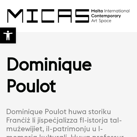
Open toolbar
Dominique
Poulot
Dominique Poulot huwa storiku
Franċiż li jispeċjalizza fl-istorja tal-
mużewijiet, il-patrimonju u l-