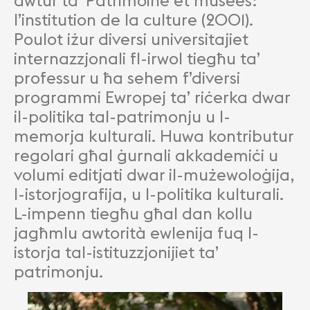
awtur ta’ Patrimoine et musées:
l’institution de la culture (2001).
Poulot iżur diversi universitajiet
internazzjonali fl-irwol tiegħu ta’
professur u ħa sehem f’diversi
programmi Ewropej ta’ riċerka dwar
il-politika tal-patrimonju u l-
memorja kulturali. Huwa kontributur
regolari għal ġurnali akkademiċi u
volumi editjati dwar il-mużewoloġija,
l-istorjografija, u l-politika kulturali.
L-impenn tiegħu għal dan kollu
jagħmlu awtorità ewlenija fuq l-
istorja tal-istituzzjonijiet ta’
patrimonju.