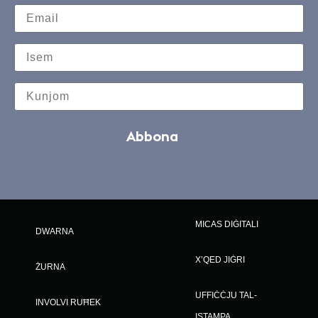
Abbona
MICAS DIĠITALI
DWARNA
X’QED JIĠRI
ŻURNA
UFFIĊĊJU TAL-
INVOLVI RUĦEK
ISTAMPA