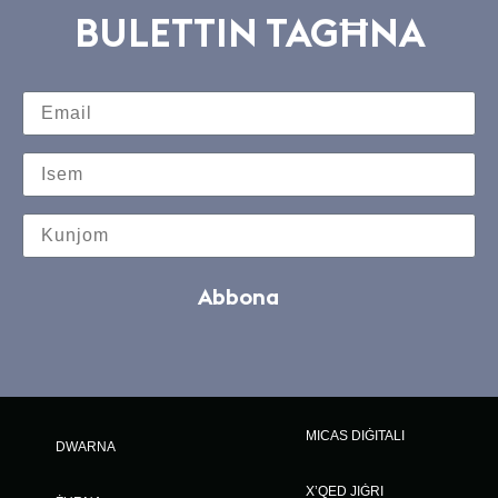
BULETTIN TAGĦNA
Abbona
MICAS DIĠITALI
DWARNA
X’QED JIĠRI